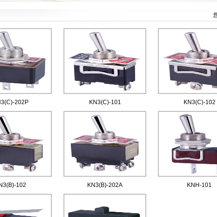
3(C)-202P
KN3(C)-101
KN3(C)-102
N3(B)-102
KN3(B)-202A
KNH-101