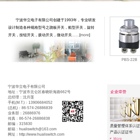
汽车陪练
北京汽车陪练
汽车陪练哪家
好
宁波华立电子有限公司创建于1993年，专业研发
设计制造各种规格型号之跷板开关，船型开关，旋转
开关，按钮开关，拨动开关，微动开关……[
more
]
KND6-203N3-5
KND6-201D2-4
PBS-22B
宁波华立电子有限公司
地址：宁波市北仑区春晓听海路662号
总经理：沈月莲
手机(M.T.)：13906684052
(总机)：86-574-26886839
业务部：26886976
传真：86-574-26886838
邮编：315830
邮箱：hualiswitch@163.com
网址：http://www.hualiswitch.com